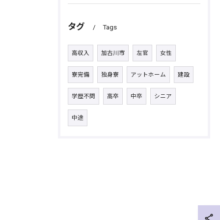
タグ
Tags
高収入
加古川市
左官
女性
寮完備
独身寮
アットホーム
建設
学歴不問
高卒
中卒
シニア
中途