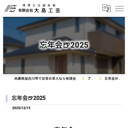
忘年会🍺2025
兵庫県加古川市で左官の求人なら有限会社大島工芸
ブログ
忘年会🍺2025
忘年会🍺2025
2025/12/15